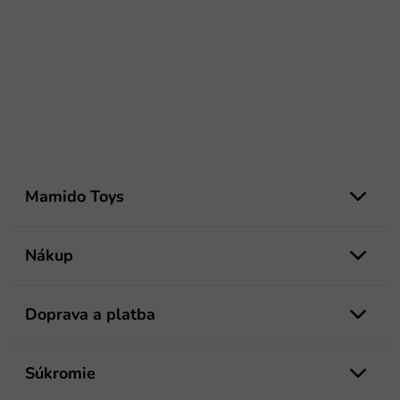
Z
á
Mamido Toys
p
ä
t
Nákup
i
e
Doprava a platba
Súkromie