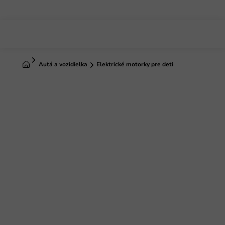
Prejsť
na
obsah
Domov
Autá a vozidielka
Elektrické motorky pre deti