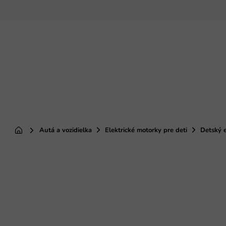
Prejsť
na
obsah
Autá a vozidielka
Elektrické motorky pre deti
Detský e
Domov