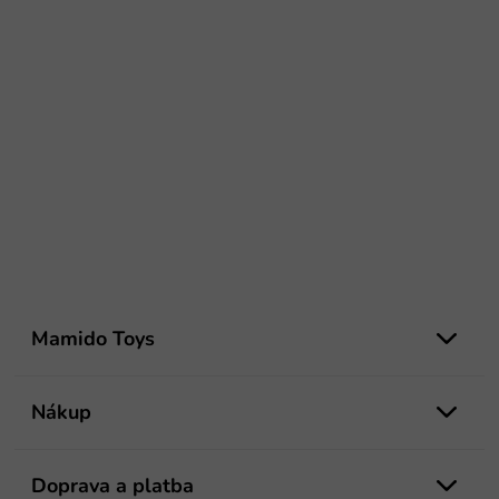
Z
á
Mamido Toys
p
ä
t
Nákup
i
e
Doprava a platba