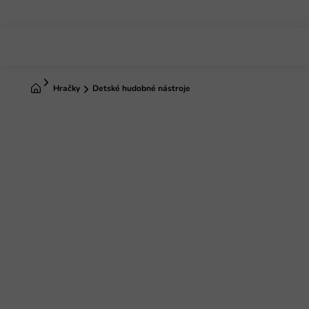
Prejsť
na
obsah
Domov
Hračky
Detské hudobné nástroje