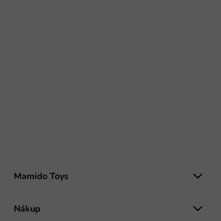
Z
á
Mamido Toys
p
ä
t
Nákup
i