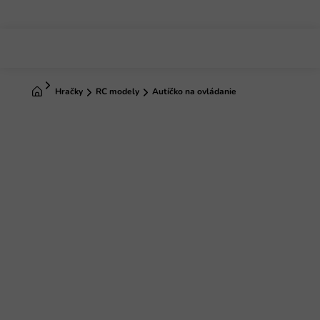
Prejsť
na
obsah
Domov
Hračky
RC modely
Autíčko na ovládanie