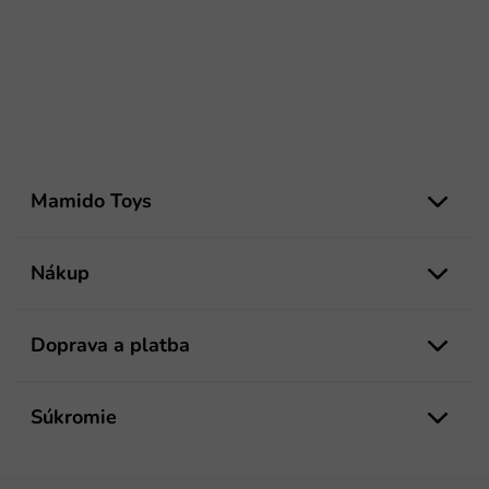
Z
á
Mamido Toys
p
ä
t
Nákup
i
e
Doprava a platba
Súkromie