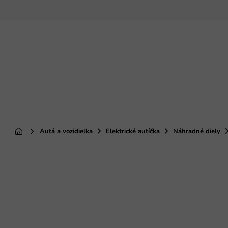
Prejsť
na
obsah
Autá a vozidielka
Elektrické autíčka
Náhradné diely
Domov