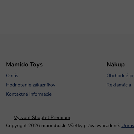
Z
á
p
ä
t
Mamido Toys
Nákup
i
O nás
Obchodné p
e
Hodnotenie zákazníkov
Reklamácia
Kontaktné informácie
Vytvoril Shoptet Premium
Copyright 2026
mamido.sk
. Všetky práva vyhradené.
Uprav