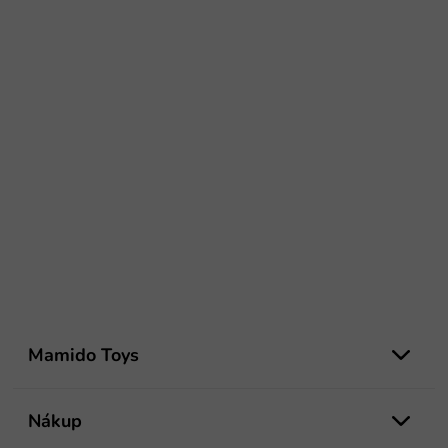
Z
á
Mamido Toys
p
ä
t
Nákup
i