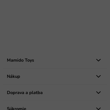
Z
á
Mamido Toys
p
ä
t
Nákup
i
e
Doprava a platba
Súkromie