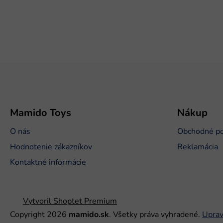
Z
á
p
ä
t
Mamido Toys
Nákup
i
O nás
Obchodné p
e
Hodnotenie zákazníkov
Reklamácia
Kontaktné informácie
Vytvoril Shoptet Premium
Copyright 2026
mamido.sk
. Všetky práva vyhradené.
Uprav