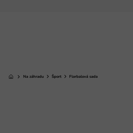
Prejsť
na
obsah
Na záhradu
Šport
Florbalová sada
Domov