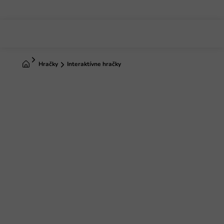
Prejsť
na
obsah
Domov
Hračky
Interaktívne hračky