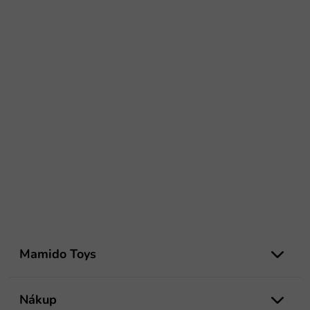
Z
á
Mamido Toys
p
ä
t
Nákup