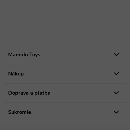
Z
á
Mamido Toys
p
ä
t
Nákup
i
e
Doprava a platba
Súkromie