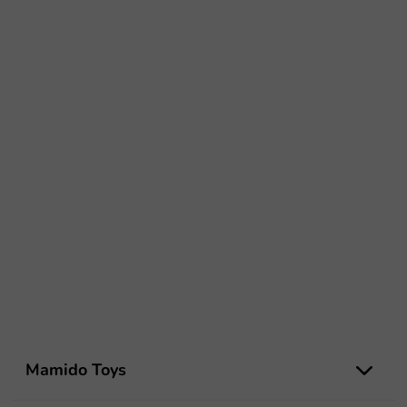
Z
á
Mamido Toys
p