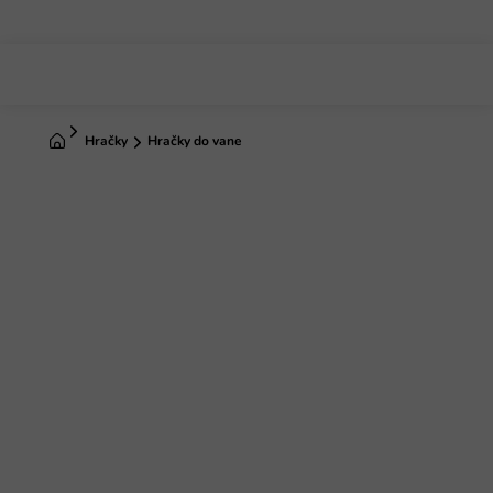
Prejsť
na
obsah
Domov
Hračky
Hračky do vane