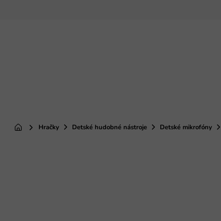
Prejsť
na
obsah
Hračky
Detské hudobné nástroje
Detské mikrofóny
Domov