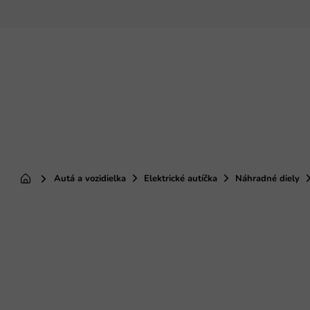
Prejsť
na
obsah
Autá a vozidielka
Elektrické autíčka
Náhradné diely
Domov