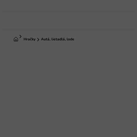
Prejsť
na
obsah
Domov
Hračky
Autá, lietadlá, lode