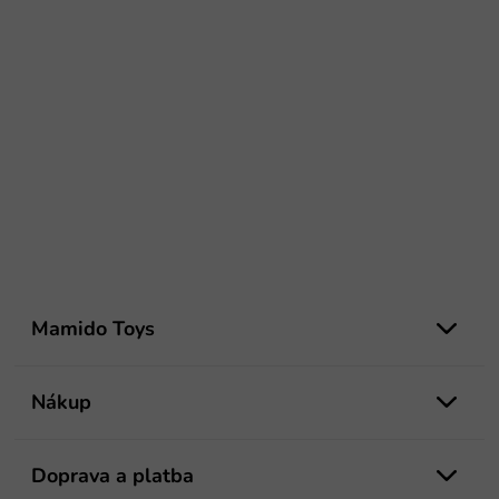
Z
á
Mamido Toys
p
ä
t
Nákup
i
e
Doprava a platba