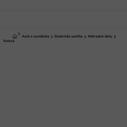
Prejsť
na
obsah
Domov
Autá a vozidielka
Elektrické autíčka
Náhradné diely
Kolesá