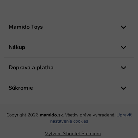
Z
á
Mamido Toys
p
ä
t
Nákup
i
e
Doprava a platba
Súkromie
Copyright 2026
mamido.sk
. Všetky práva vyhradené.
Upraviť
nastavenie cookies
Vytvoril Shoptet Premium