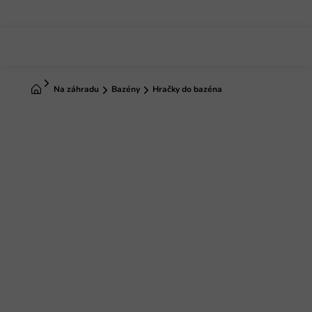
Prejsť
na
obsah
Domov
Na záhradu
Bazény
Hračky do bazéna