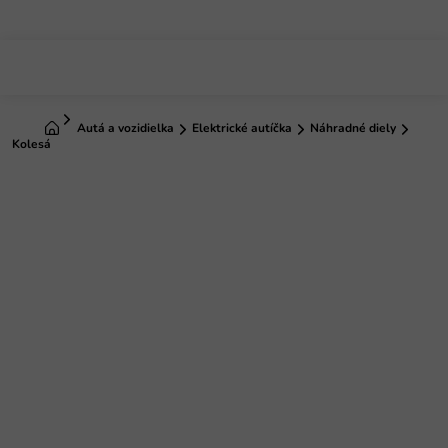
Prejsť
na
obsah
Domov
Autá a vozidielka
Elektrické autíčka
Náhradné diely
Kolesá