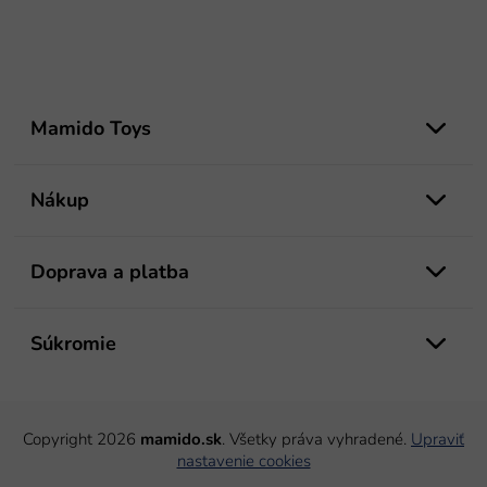
Z
á
Mamido Toys
p
ä
t
Nákup
i
e
Doprava a platba
Súkromie
Copyright 2026
mamido.sk
. Všetky práva vyhradené.
Upraviť
nastavenie cookies