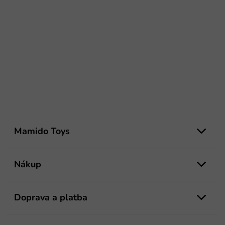
Z
á
Mamido Toys
p
ä
t
Nákup
i
e
Doprava a platba