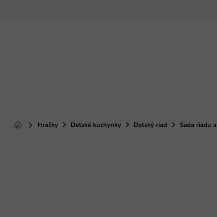
Prejsť
na
obsah
Hračky
Detské kuchynky
Detský riad
Sada riadu a
Domov