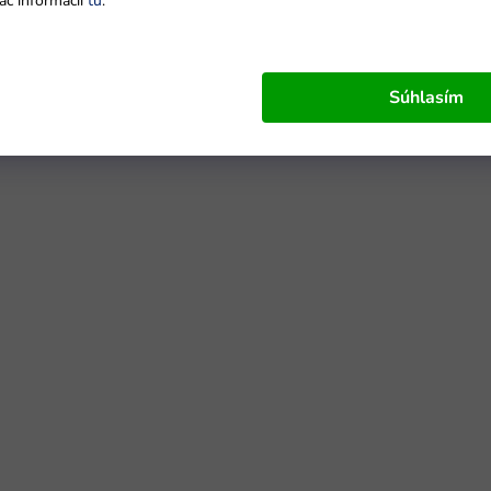
ac informácií
tu
.
Súhlasím