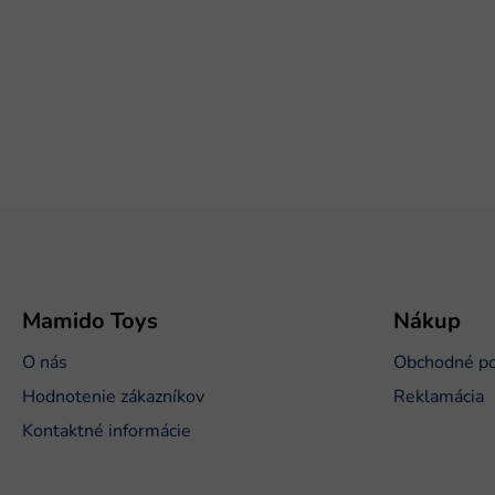
Z
á
p
ä
t
Mamido Toys
Nákup
i
O nás
Obchodné p
e
Hodnotenie zákazníkov
Reklamácia
Kontaktné informácie