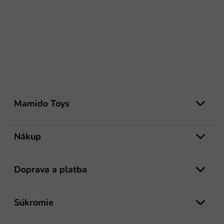
Z
á
Mamido Toys
p
ä
t
Nákup
i
e
Doprava a platba
Súkromie