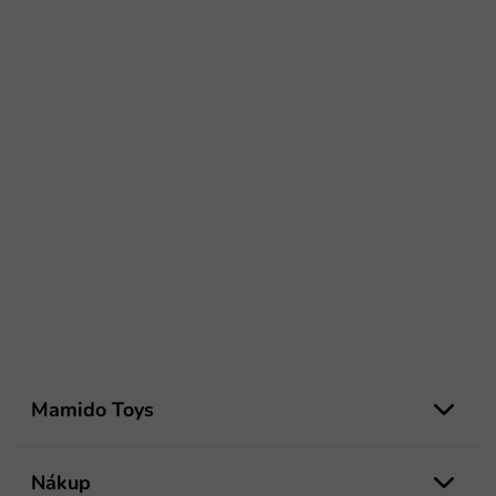
Z
á
Mamido Toys
p
ä
t
Nákup