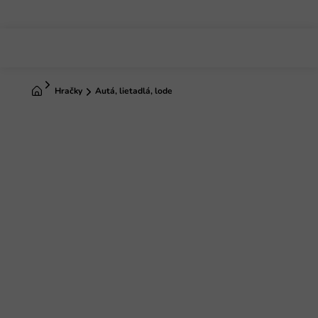
Prejsť
na
obsah
Domov
Hračky
Autá, lietadlá, lode