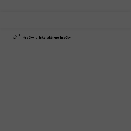
Prejsť
na
obsah
Domov
Hračky
Interaktívne hračky