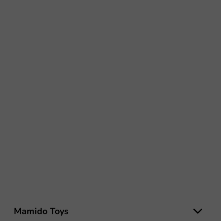
Z
á
Mamido Toys