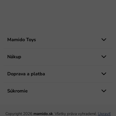
Z
á
Mamido Toys
p
ä
t
Nákup
i
e
Doprava a platba
Súkromie
Copyright 2026
mamido.sk
. Všetky práva vyhradené.
Upraviť