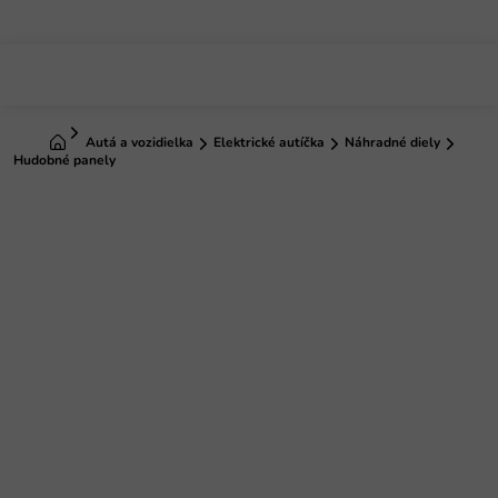
Prejsť
na
obsah
Domov
Autá a vozidielka
Elektrické autíčka
Náhradné diely
Hudobné panely