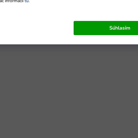
ac informácií
tu
.
Súhlasím