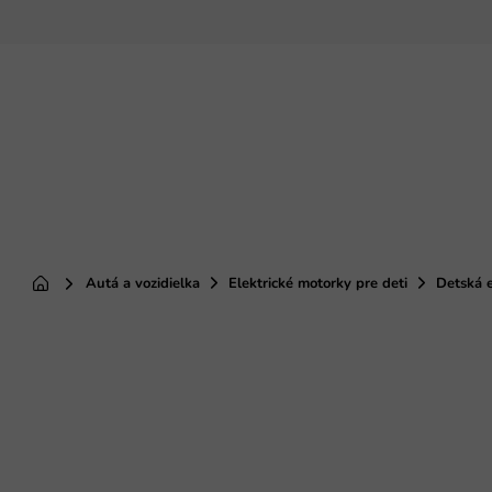
Prejsť
na
obsah
Autá a vozidielka
Elektrické motorky pre deti
Detská e
Domov