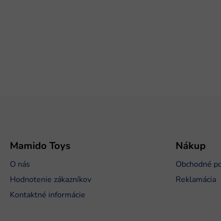
Z
á
p
ä
t
Mamido Toys
Nákup
i
O nás
Obchodné p
e
Hodnotenie zákazníkov
Reklamácia
Kontaktné informácie