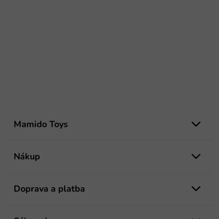
Z
á
Mamido Toys
p
ä
t
Nákup
i
e
Doprava a platba