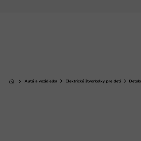
Prejsť
na
obsah
Autá a vozidielka
Elektrické štvorkolky pre deti
Detská
Domov