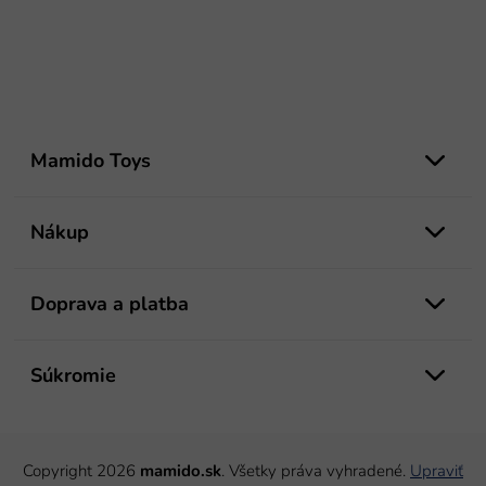
Z
á
Mamido Toys
p
ä
t
Nákup
i
e
Doprava a platba
Súkromie
Copyright 2026
mamido.sk
. Všetky práva vyhradené.
Upraviť