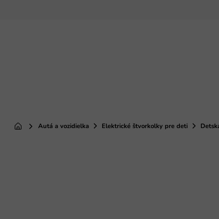
Prejsť
na
obsah
Autá a vozidielka
Elektrické štvorkolky pre deti
Detská
Domov