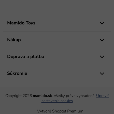
Z
á
Mamido Toys
p
ä
t
Nákup
i
e
Doprava a platba
Súkromie
Copyright 2026
mamido.sk
. Všetky práva vyhradené.
Upraviť
nastavenie cookies
Vytvoril Shoptet Premium