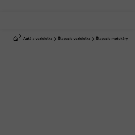
Prejsť
na
obsah
Domov
Autá a vozidielka
Šlapacie vozidielka
Šlapacie motokáry