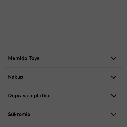
Z
á
Mamido Toys
p
ä
t
Nákup
i
e
Doprava a platba
Súkromie