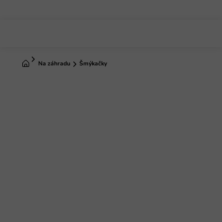
Prejsť
na
obsah
Domov
Na záhradu
Šmýkačky