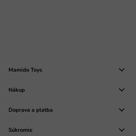
Z
á
Mamido Toys
p
ä
t
Nákup
i
e
Doprava a platba
Súkromie