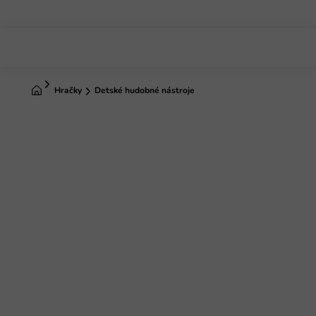
Prejsť
na
obsah
Domov
Hračky
Detské hudobné nástroje