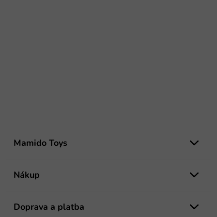
Z
á
Mamido Toys
p
ä
t
Nákup
i
e
Doprava a platba