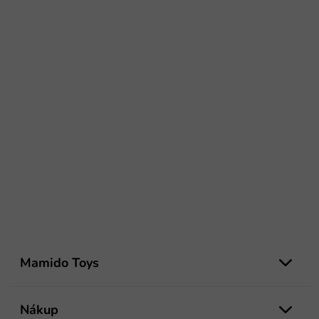
Z
á
Mamido Toys
p
ä
t
Nákup