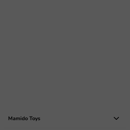
Z
á
Mamido Toys
p