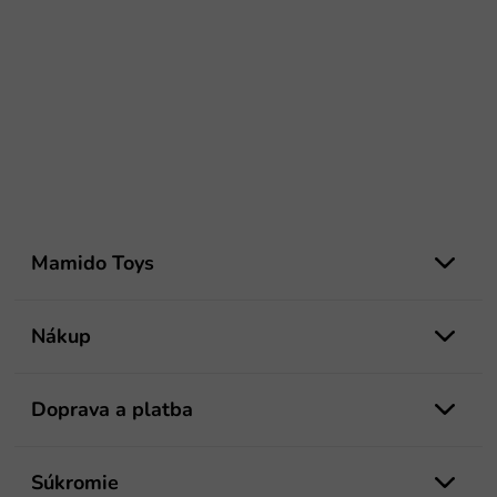
Z
á
Mamido Toys
p
ä
t
Nákup
i
e
Doprava a platba
Súkromie