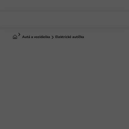
Prejsť
na
obsah
Domov
Autá a vozidielka
Elektrické autíčka