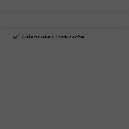
Prejsť
na
obsah
Domov
Autá a vozidielka
Elektrické autíčka