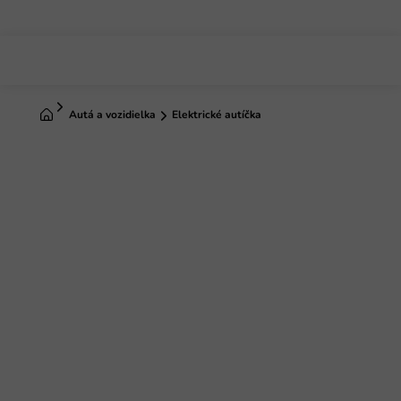
Prejsť
na
obsah
Domov
Autá a vozidielka
Elektrické autíčka