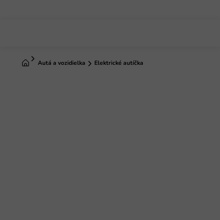
Prejsť
na
obsah
Domov
Autá a vozidielka
Elektrické autíčka