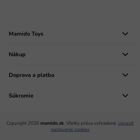
Z
á
Mamido Toys
p
ä
t
Nákup
i
e
Doprava a platba
Súkromie
Copyright 2026
mamido.sk
. Všetky práva vyhradené.
Upraviť
nastavenie cookies