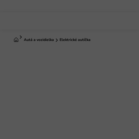
Prejsť
na
obsah
Domov
Autá a vozidielka
Elektrické autíčka