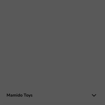
Z
á
Mamido Toys
p