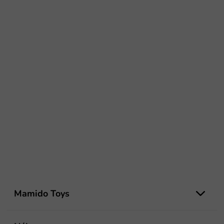
Z
á
Mamido Toys
p
ä