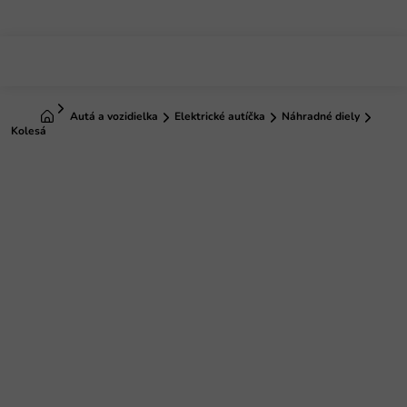
Prejsť
na
obsah
Domov
Autá a vozidielka
Elektrické autíčka
Náhradné diely
Kolesá