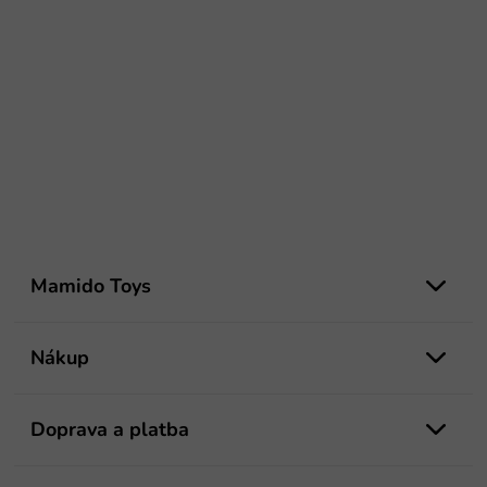
Z
á
Mamido Toys
p
ä
t
Nákup
i
e
Doprava a platba