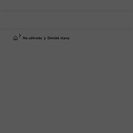
Prejsť
na
obsah
Domov
Na záhradu
Detské stany