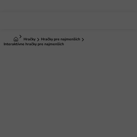
Prejsť
na
obsah
Domov
Hračky
Hračky pre najmenších
Interaktívne hračky pre najmenších