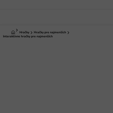
Prejsť
na
obsah
Domov
Hračky
Hračky pre najmenších
Interaktívne hračky pre najmenších