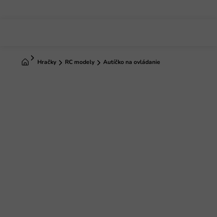
Prejsť
na
obsah
Domov
Hračky
RC modely
Autíčko na ovládanie