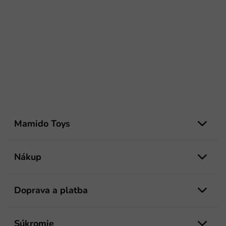
Z
á
Mamido Toys
p
ä
t
Nákup
i
e
Doprava a platba
Súkromie