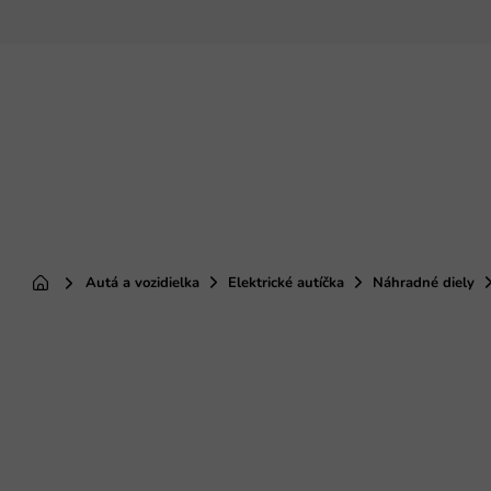
Prejsť
na
obsah
Autá a vozidielka
Elektrické autíčka
Náhradné diely
Domov