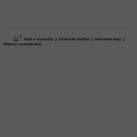
Prejsť
na
obsah
Domov
Autá a vozidielka
Elektrické autíčka
Náhradné diely
Motory s prevodovkou