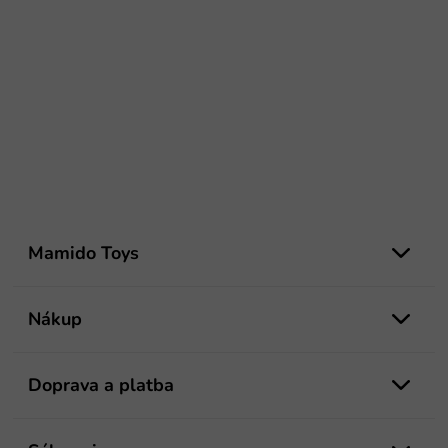
Z
á
Mamido Toys
p
ä
t
Nákup
i
e
Doprava a platba