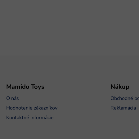
Z
á
p
ä
t
Mamido Toys
Nákup
i
O nás
Obchodné p
e
Hodnotenie zákazníkov
Reklamácia
Kontaktné informácie