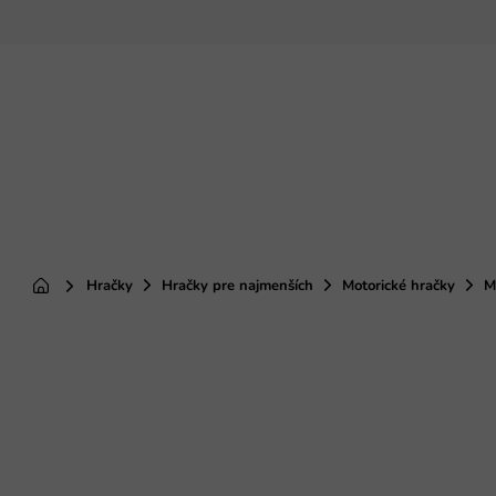
Prejsť
na
obsah
Hračky
Hračky pre najmenších
Motorické hračky
M
Domov