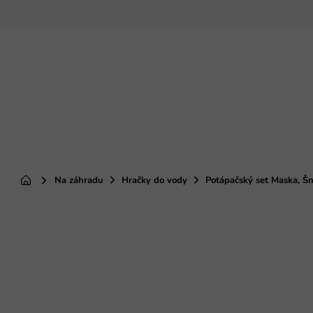
Prejsť
na
obsah
Na záhradu
Hračky do vody
Potápačský set Maska, Š
Domov